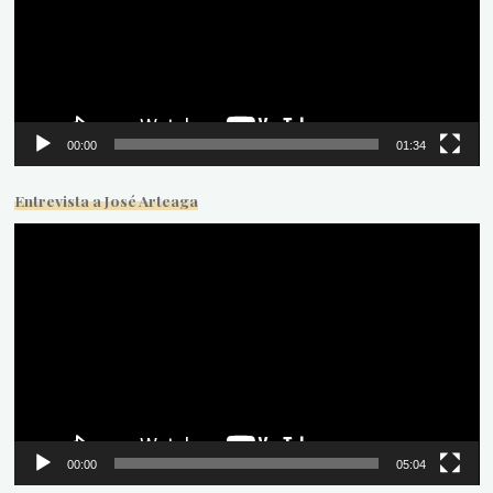
00:00
01:34
Entrevista a José Arteaga
Reproductor
de
vídeo
00:00
05:04