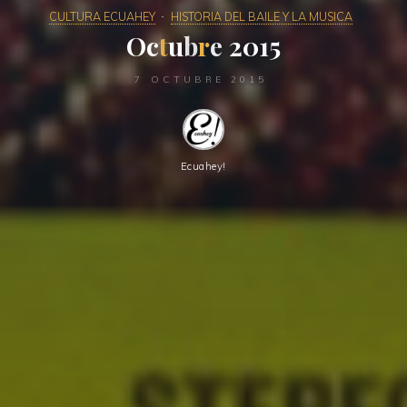
CULTURA ECUAHEY
HISTORIA DEL BAILE Y LA MUSICA
O
c
t
u
b
r
e
2
0
1
5
7 OCTUBRE 2015
Ecuahey!