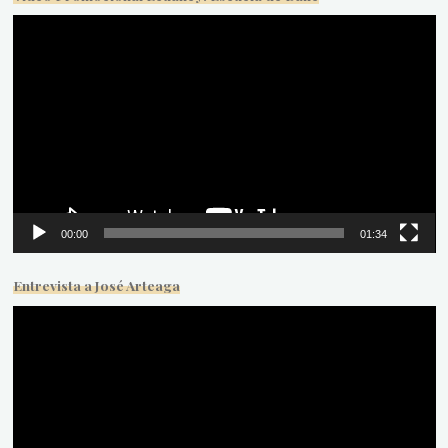
Reproductor
de
vídeo
00:00
01:34
Entrevista a José Arteaga
Reproductor
de
vídeo