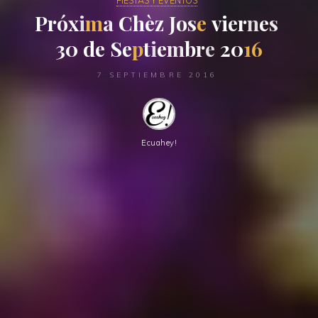
FIESTAS Y EVENTOS
P
r
ó
x
i
m
a
C
h
è
z
J
o
s
e
v
i
e
r
n
e
s
3
0
d
e
S
e
p
t
i
e
m
b
r
e
2
0
1
6
7 SEPTIEMBRE 2016
Ecuahey!