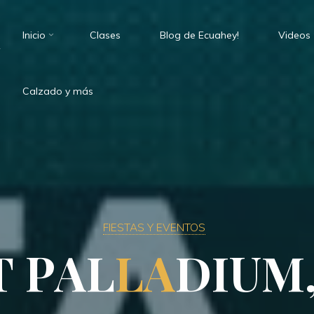
Inicio
Clases
Blog de Ecuahey!
Videos
.
Calzado y más
FIESTAS Y EVENTOS
T
P
A
L
L
A
D
I
U
M