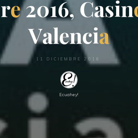
b
r
e
2
0
1
6
,
C
a
s
i
n
V
a
l
e
n
c
i
a
11 DICIEMBRE 2016
Ecuahey!