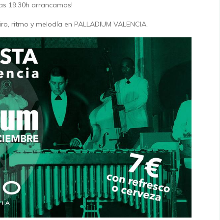
las 19:30h arrancamos!
giro, ritmo y melodía en PALLADIUM VALENCIA.