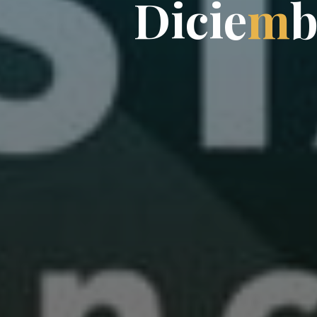
D
i
c
i
e
m