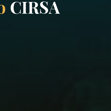
o
C
I
R
S
A