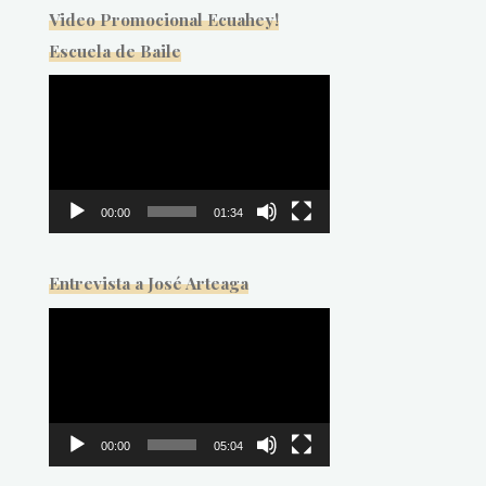
Video Promocional Ecuahey!
Escuela de Baile
Reproductor
de
vídeo
00:00
01:34
Entrevista a José Arteaga
Reproductor
de
vídeo
00:00
05:04