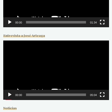
00:00
01:34
Entrevista a José Arteaga
Reproductor
de
vídeo
00:00
05:04
Noticias