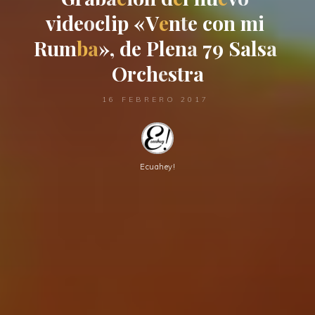
v
i
d
e
o
c
l
i
p
«
V
e
n
t
e
c
o
n
m
i
R
u
m
b
a
»
,
d
e
P
l
e
n
a
7
9
S
a
l
s
a
O
r
c
h
e
s
t
r
a
16 FEBRERO 2017
Ecuahey!