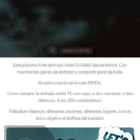
Inicio
FIESTAS Y EVENTOS
Este próximo 8 de abril nos visita DJ SAMU desde Murcia. Con
muchísimas ganas de disfrutar y compartir pista de baile.
En esta ocasión en la sala FRYDA.
Como siempre, la entrada serán 7€ con copa, o dos cervezas, o dos
refrescos. A las 20h comenzamos.
Palladium Valencia, diferentes sesiones, diferentes lugares, con un
único objetivo el disfrute del bailador.