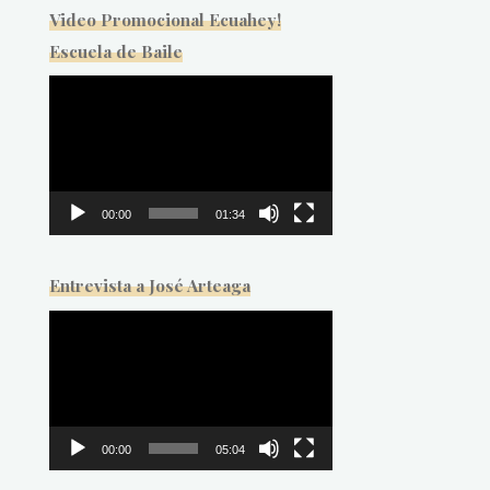
Video Promocional Ecuahey!
Escuela de Baile
Reproductor
de
vídeo
00:00
01:34
Entrevista a José Arteaga
Reproductor
de
vídeo
00:00
05:04