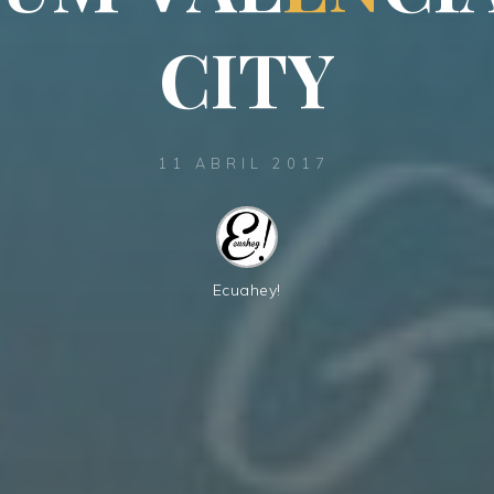
C
I
T
Y
11 ABRIL 2017
Ecuahey!