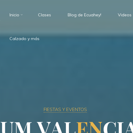
Inicio
Clases
Blog de Ecuahey!
Videos
.
Calzado y más
FIESTAS Y EVENTOS
I
U
M
V
A
L
E
N
C
I