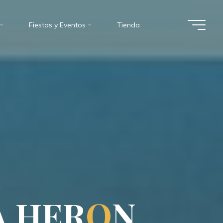
Fiestas y Eventos
Tienda
A
H
E
R
O
N