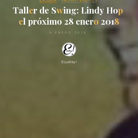
ESCUELA
FIESTAS Y EVENTOS
T
a
l
l
e
r
d
e
e
S
S
w
i
n
g
:
L
i
n
d
y
H
o
o
p
e
l
p
r
ó
x
x
i
m
o
2
2
8
e
n
e
r
o
2
0
0
1
8
9 ENERO 2018
Ecuahey!