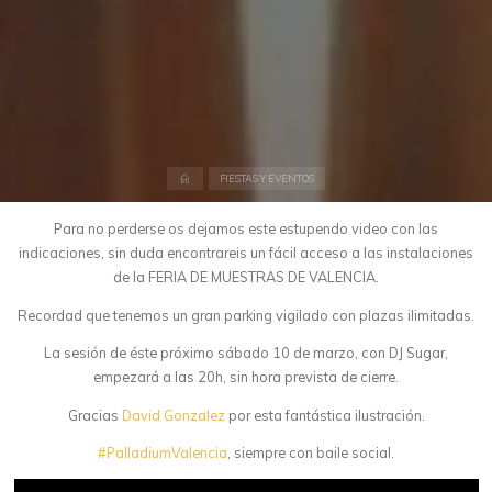
Inicio
FIESTAS Y EVENTOS
Para no perderse os dejamos este estupendo video con las
indicaciones, sin duda encontrareis un fácil acceso a las instalaciones
de la FERIA DE MUESTRAS DE VALENCIA.
Recordad que tenemos un gran parking vigilado con plazas ilimitadas.
La sesión de éste próximo sábado 10 de marzo, con DJ Sugar,
empezará a las 20h, sin hora prevista de cierre.
Gracias
David Gonzalez
por esta fantástica ilustración.
#
PalladiumValencia
, siempre con baile social.