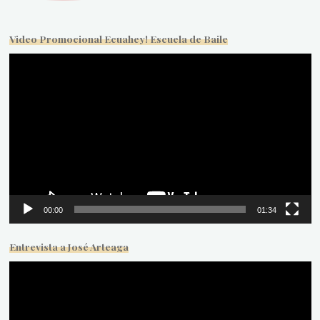
Video Promocional Ecuahey! Escuela de Baile
Reproductor
de
vídeo
00:00
01:34
Entrevista a José Arteaga
Reproductor
de
vídeo