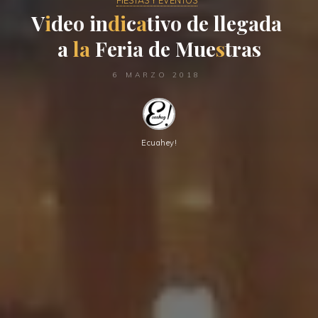
FIESTAS Y EVENTOS
V
i
d
e
o
i
n
d
i
c
a
t
i
v
o
d
e
l
l
e
g
a
d
a
a
l
a
F
e
r
i
a
d
e
M
u
e
s
t
r
a
s
6 MARZO 2018
Ecuahey!