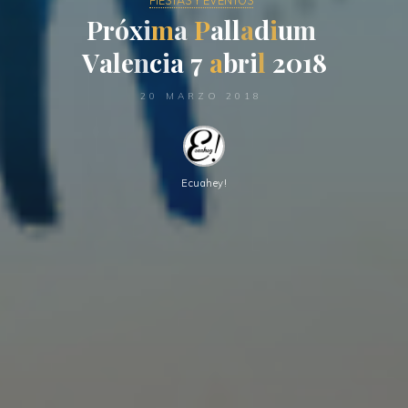
FIESTAS Y EVENTOS
P
r
ó
x
i
m
a
P
a
l
l
a
d
i
u
m
V
a
l
e
n
c
i
a
7
a
b
r
i
l
2
0
1
8
20 MARZO 2018
Ecuahey!