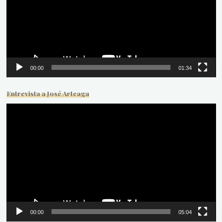
00:00
01:34
Entrevista a José Arteaga
Reproductor
de
vídeo
00:00
05:04