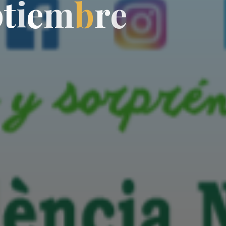
p
t
i
e
m
b
r
e