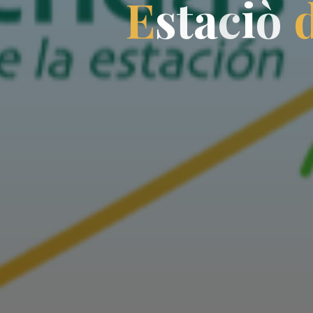
E
s
t
a
c
i
ò