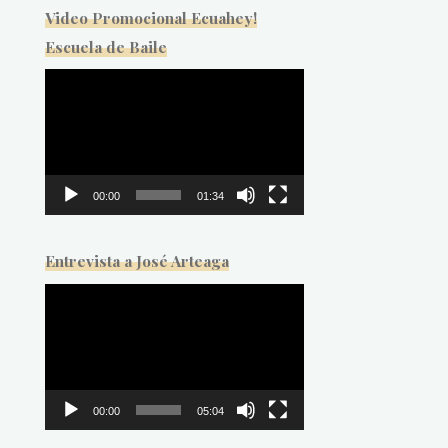
Video Promocional Ecuahey!
Escuela de Baile
Reproductor
de
vídeo
00:00
01:34
Entrevista a José Arteaga
Reproductor
de
vídeo
00:00
05:04