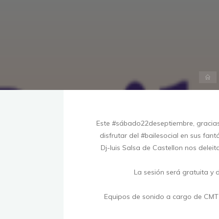
Ini
Este
#sábado22deseptiembre
, gracia
disfrutar del
#bailesocial
en sus fantá
Dj-luis Salsa
de Castellon nos deleit
La sesión será gratuita y 
Equipos de sonido a cargo de
CMT 