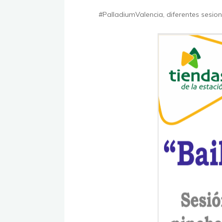
#PalladiumValencia
, diferentes sesio