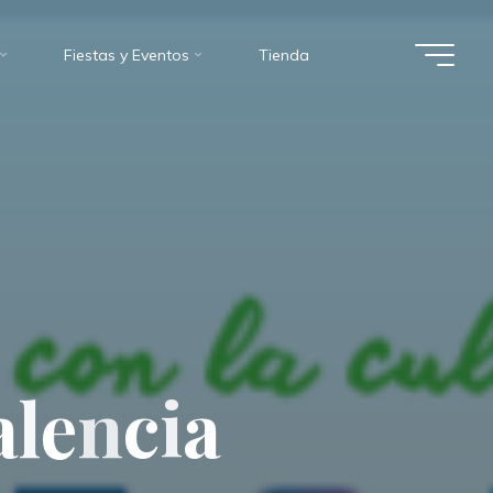
Fiestas y Eventos
Tienda
a
l
e
n
c
i
a