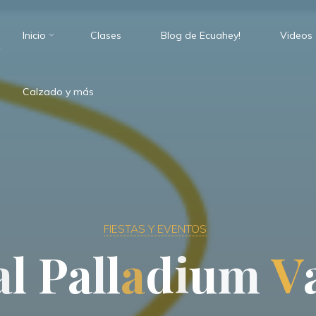
Inicio
Clases
Blog de Ecuahey!
Videos
.
Calzado y más
FIESTAS Y EVENTOS
a
l
P
a
l
l
a
d
i
u
m
V