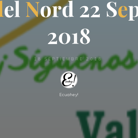
d
e
l
N
o
r
d
2
2
S
e
2
0
1
8
18 SEPTIEMBRE 2018
Ecuahey!