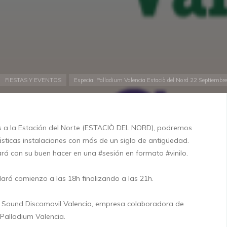
cio
FIESTAS Y EVENTOS
Especial Palladium Valencia Estaciò del Nord 22 Septiembr
s a la
Estación del Norte
(ESTACIÒ DEL NORD), podremos
sticas instalaciones con más de un siglo de antigüedad.
ará con su buen hacer en una
#sesión
en formato
#vinilo
.
dará comienzo a las 18h finalizando a las 21h.
Sound Discomovil Valencia
, empresa colaboradora de
Palladium Valencia.