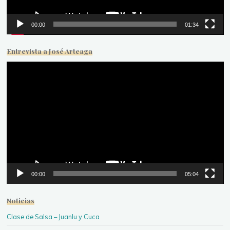
00:00
01:34
Entrevista a José Arteaga
Reproductor
de
vídeo
00:00
05:04
Noticias
Clase de Salsa – Juanlu y Cuca