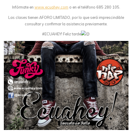
Infórmate en
www.ecuahey.com
o en el teléfono 685 280 105.
Las clases tienen AFORO LIMITADO, por lo que será imprescindible
consultar y confirmar la asistencia previamente.
#ECUAHEY! Feliz tarde