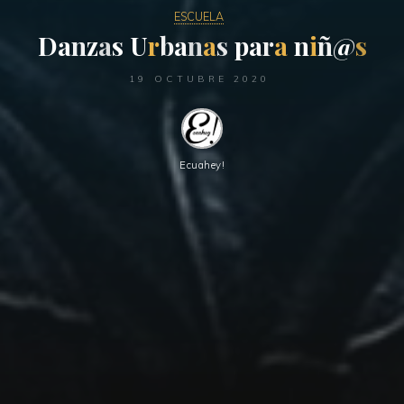
ESCUELA
D
a
n
z
a
s
U
r
b
a
n
a
s
p
a
r
a
n
i
ñ
@
s
19 OCTUBRE 2020
Ecuahey!