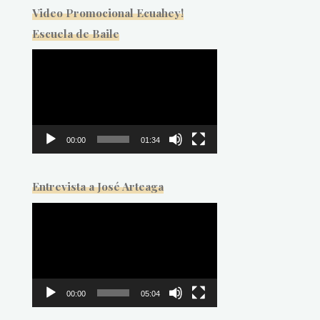
Video Promocional Ecuahey!
Escuela de Baile
Reproductor
de
vídeo
00:00
01:34
Entrevista a José Arteaga
Reproductor
de
vídeo
00:00
05:04