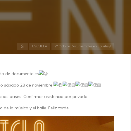
Inicio
ESCUELA
2º Ciclo de Documentales en Ecuahey!
clo de documentales
mo sábado 28 de noviembre
arios pases. Confirmar asistencia por privado.
ra de la música y el baile. Feliz tarde!