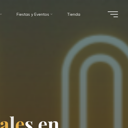
Fiestas y Eventos
Tienda
a
l
e
s
e
n