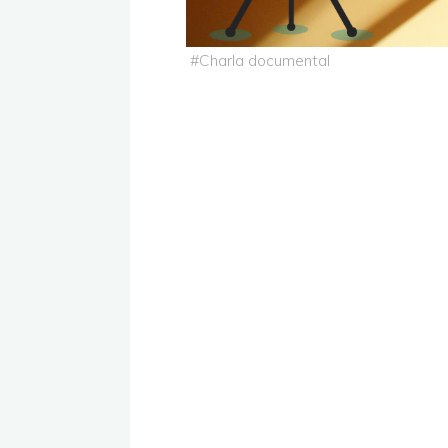
#
Charla documental