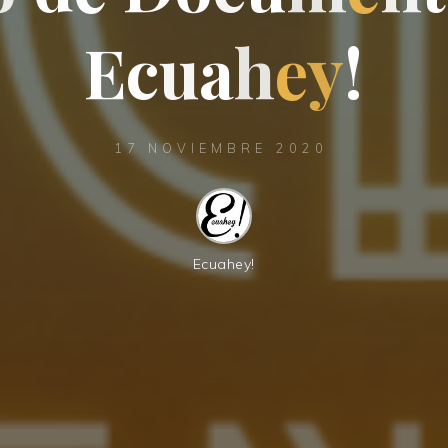
E
c
u
a
h
e
y
!
17 NOVIEMBRE 2020
Ecuahey!