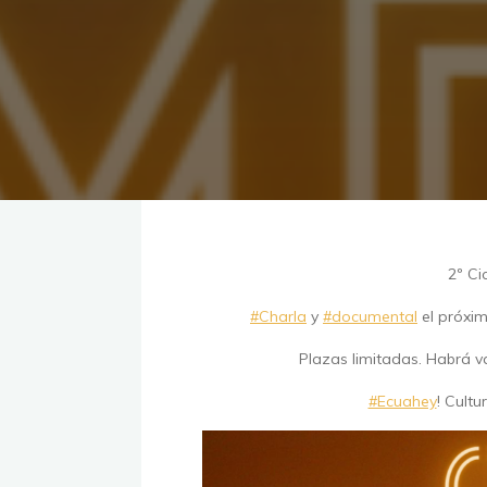
2º Ci
#Charla
y
#documental
el próxi
Plazas limitadas. Habrá v
#Ecuahey
! Cultu