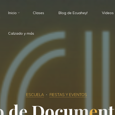
Inicio
Clases
Blog de Ecuahey!
Videos
.
Calzado y más
ESCUELA
FIESTAS Y EVENTOS
o
d
e
D
o
c
u
m
e
n
t