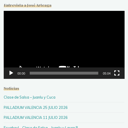
Entrevista a José Arteaga
Reproductor
de
vídeo
00:00
05:04
Noticias
Clase de Salsa – Juanlu y Cuca
PALLADIUM VALENCIA 25 JULIO 2026
PALLADIUM VALENCIA 11 JULIO 2026
Ecuahey! – Clase de Salsa – Juanlu y Laura P.