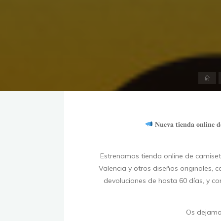
Inic
𝐍𝐮𝐞𝐯𝐚 𝐭𝐢𝐞𝐧𝐝𝐚 𝐨𝐧𝐥𝐢𝐧
Estrenamos tienda online de camiseta
Valencia y otros diseños originales, c
devoluciones de hasta 60 días, y co
Os dejamos