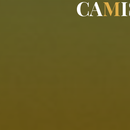
C
A
M
I