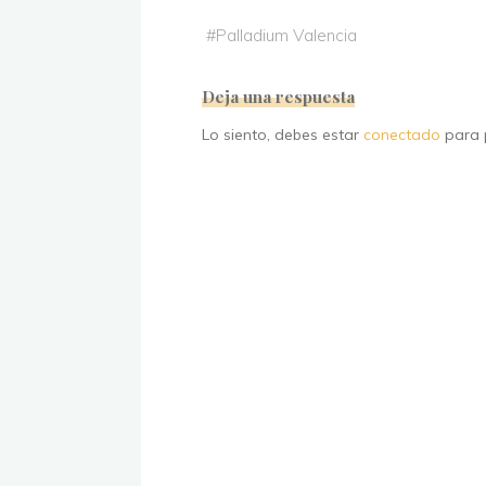
#
Palladium Valencia
Deja una respuesta
Lo siento, debes estar
conectado
para p