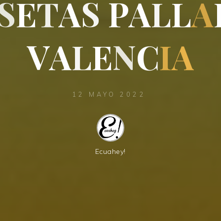
S
E
T
A
S
P
A
L
L
L
A
V
A
L
E
N
C
N
I
A
12 MAYO 2022
Ecuahey!