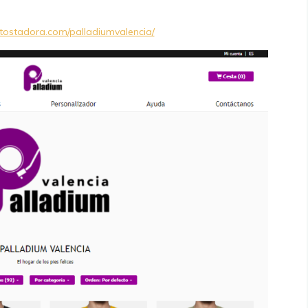
atostadora.com/palladiumvalencia/