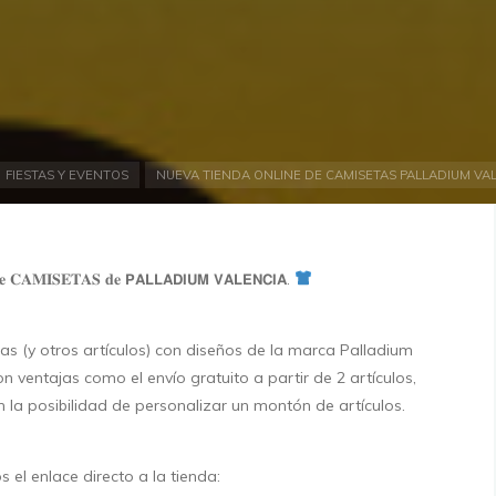
io
FIESTAS Y EVENTOS
NUEVA TIENDA ONLINE DE CAMISETAS PALLADIUM VA
𝐞 𝐝𝐞 𝐂𝐀𝐌𝐈𝐒𝐄𝐓𝐀𝐒 𝐝𝐞 𝗣𝗔𝗟𝗟𝗔𝗗𝗜𝗨𝗠 𝗩𝗔𝗟𝗘𝗡𝗖𝗜𝗔.
s (y otros artículos) con diseños de la marca Palladium
on ventajas como el envío gratuito a partir de 2 artículos,
n la posibilidad de personalizar un montón de artículos.
 el enlace directo a la tienda: