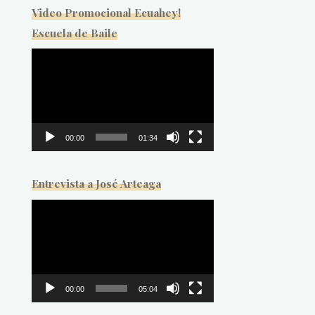
Video Promocional Ecuahey!
Escuela de Baile
Reproductor
de
vídeo
00:00
01:34
Entrevista a José Arteaga
Reproductor
de
vídeo
00:00
05:04