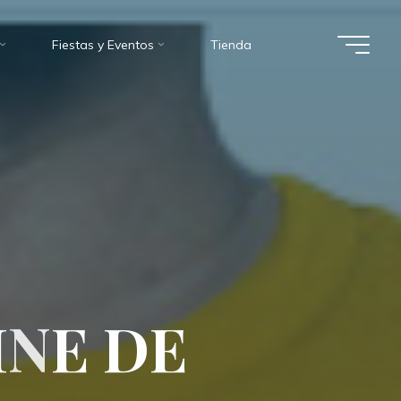
Fiestas y Eventos
Tienda
I
N
E
N
D
E