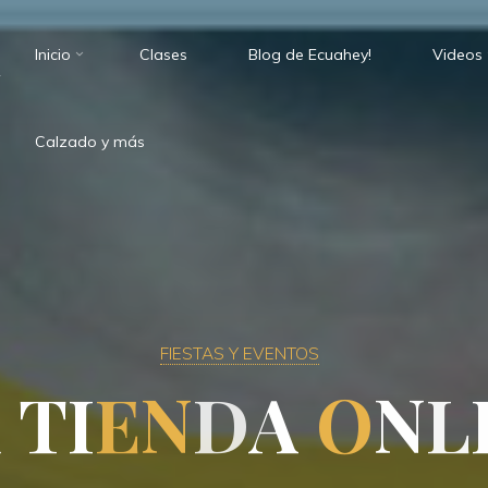
Inicio
Clases
Blog de Ecuahey!
Videos
.
Calzado y más
FIESTAS Y EVENTOS
A
T
A
I
E
N
D
A
O
N
L
I