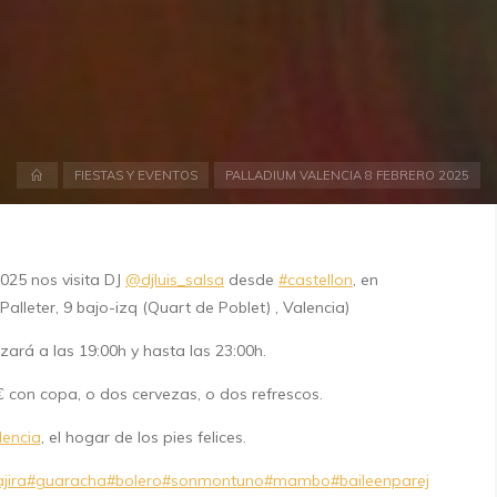
Inicio
FIESTAS Y EVENTOS
PALLADIUM VALENCIA 8 FEBRERO 2025
025 nos visita DJ
@djluis_salsa
desde
#castellon
, en
Palleter, 9 bajo-izq (Quart de Poblet) , Valencia)
ará a las 19:00h y hasta las 23:00h.
on copa, o dos cervezas, o dos refrescos.
lencia
, el hogar de los pies felices.
jira
#guaracha
#bolero
#sonmontuno
#mambo
#baileenparej