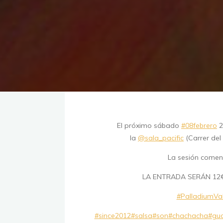
El próximo sábado
#08febrero
2
la
@sala_pacific
(Carrer del 
La sesión comenz
LA ENTRADA SERÁN 12€ c
#PalladiumVa
#since2012
#salsa
#son
#chachacha
#gua