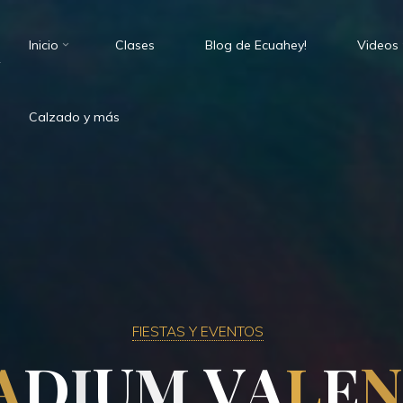
Inicio
Clases
Blog de Ecuahey!
Videos
.
Calzado y más
FIESTAS Y EVENTOS
A
D
I
U
M
V
A
E
L
E