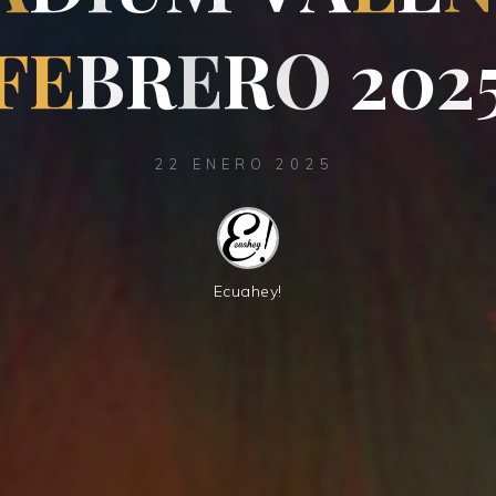
F
E
B
R
R
E
R
O
2
0
2
22 ENERO 2025
Ecuahey!