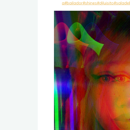
a
#bailador
#shines
#djluisito
#saladeb