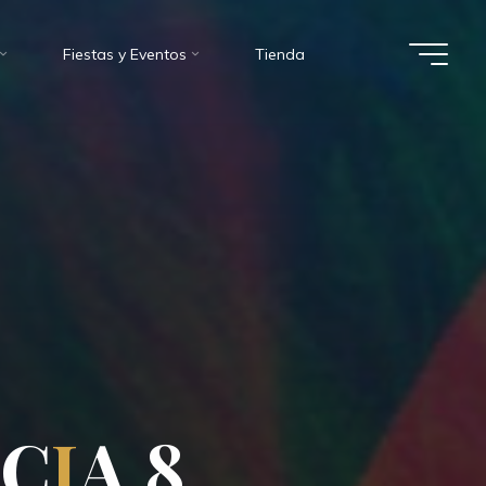
Fiestas y Eventos
Tienda
N
C
A
I
A
8