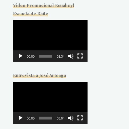
Video Promocional Ecuahey!
Escuela de Baile
Reproductor
de
vídeo
00:00
01:34
Entrevista a José Arteaga
Reproductor
de
vídeo
00:00
05:04