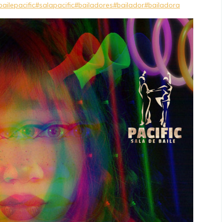
ailepacific
#salapacific
#bailadores
#bailador
#bailadora