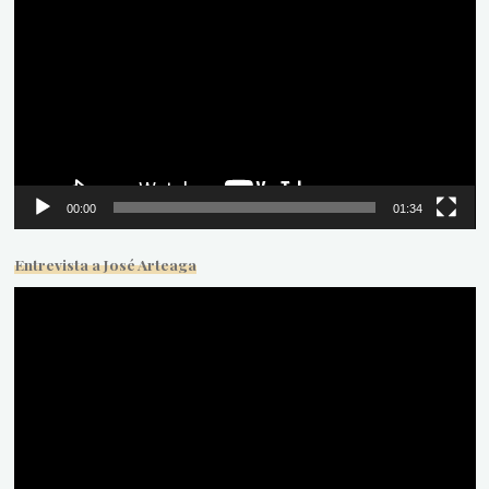
de
vídeo
00:00
01:34
Entrevista a José Arteaga
Reproductor
de
vídeo