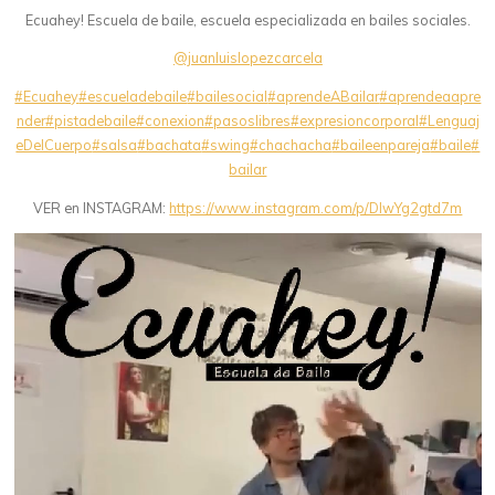
Ecuahey! Escuela de baile, escuela especializada en bailes sociales.
@juanluislopezcarcela
#Ecuahey
#escueladebaile
#bailesocial
#aprendeABailar
#aprendeaapre
nder
#pistadebaile
#conexion
#pasoslibres
#expresioncorporal
#Lenguaj
eDelCuerpo
#salsa
#bachata
#swing
#chachacha
#baileenpareja
#baile
#
bailar
VER en INSTAGRAM:
https://www.instagram.com/p/DIwYg2gtd7m