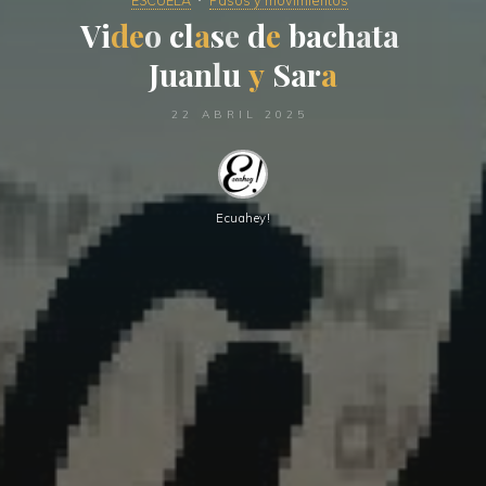
ESCUELA
Pasos y movimientos
V
i
d
e
o
c
l
l
a
s
e
d
e
b
a
c
h
a
t
t
a
a
J
J
u
a
a
n
l
u
y
S
a
r
a
22 ABRIL 2025
Ecuahey!