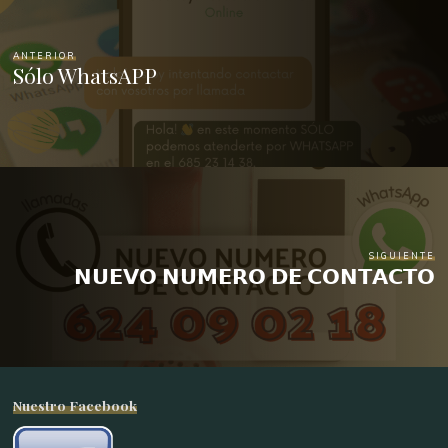
ANTERIOR
Sólo WhatsAPP
SIGUIENTE
𝗡𝗨𝗘𝗩𝗢 𝗡𝗨𝗠𝗘𝗥𝗢 𝗗𝗘 𝗖𝗢𝗡𝗧𝗔𝗖𝗧𝗢
Nuestro Facebook