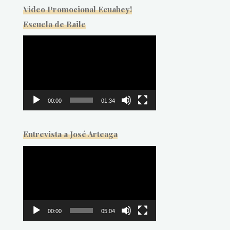
Video Promocional Ecuahey!
Escuela de Baile
Reproductor
de
vídeo
00:00
01:34
Entrevista a José Arteaga
Reproductor
de
vídeo
00:00
05:04