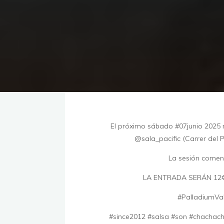
El próximo sábado #07junio 2025 n
@sala_pacific (Carrer del P
La sesión comenz
LA ENTRADA SERÁN 12€ c
#PalladiumVale
#since2012 #salsa #son #chacha