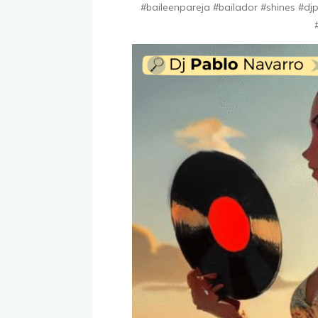
#baileenpareja #bailador #shines #djp