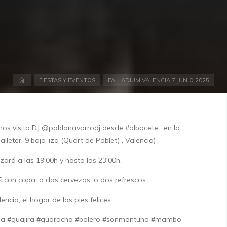
Inicio
FIESTAS Y EVENTOS
PALLADIUM VALENCIA 7 JUNIO 2025
os visita DJ @pablonavarrodj desde #albacete , en la
alleter, 9 bajo-izq (Quart de Poblet) , Valencia)
ará a las 19:00h y hasta las 23:00h.
on copa, o dos cervezas, o dos refrescos.
ncia, el hogar de los pies felices.
cha #guajira #guaracha #bolero #sonmontuno #mambo