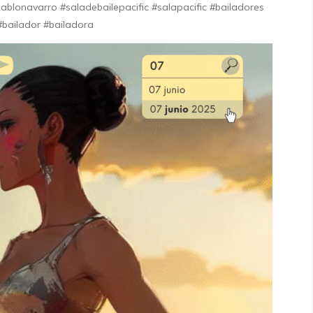
ablonavarro #saladebailepacific #salapacific #bailadores
#bailador #bailadora