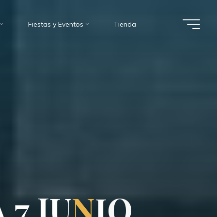
Fiestas y Eventos
Tienda
A
7
J
U
N
I
O