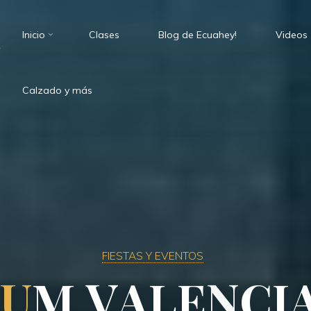
Inicio
Clases
Blog de Ecuahey!
Videos
.
Calzado y más
FIESTAS Y EVENTOS
I
U
M
V
A
L
E
N
C
I