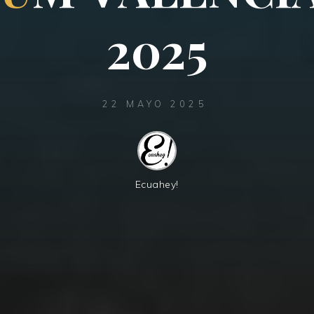
2
0
2
5
22 MAYO 2025
Ecuahey!