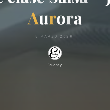
A
u
r
o
r
a
5 MARZO 2026
Ecuahey!