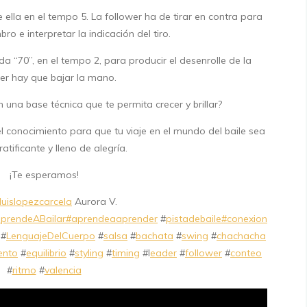
 ella en el tempo 5. La follower ha de tirar en contra para
ro e interpretar la indicación del tiro.
“70”, en el tempo 2, para producir el desenrolle de la
er hay que bajar la mano.
 una base técnica que te permita crecer y brillar?
l conocimiento para que tu viaje en el mundo del baile sea
ratificante y lleno de alegría.
¡Te esperamos!
uislopezcarcela
Aurora V.
prendeABailar
#aprendeaaprender
#
pistadebaile
#conexion
#
LenguajeDelCuerpo
#
salsa
#
bachata
#
swing
#
chachacha
ento
#
equilibrio
#
styling
#
timing
#l
eader
#
follower
#
conteo
#
ritmo
#
valencia