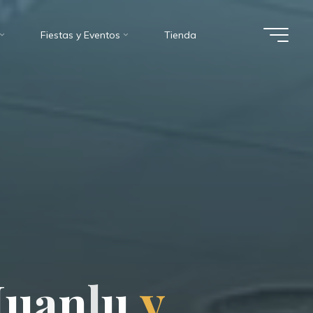
Fiestas y Eventos
Tienda
J
u
J
a
n
u
l
u
y