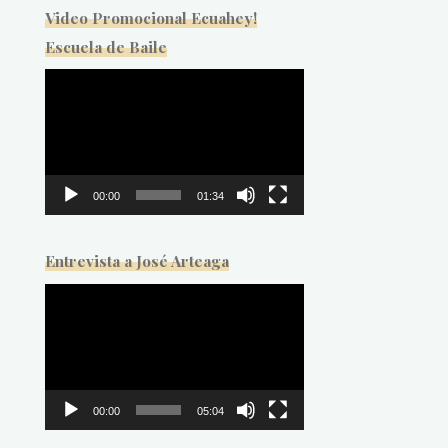
Video Promocional Ecuahey!
Escuela de Baile
Reproductor
de
vídeo
00:00
01:34
Entrevista a José Arteaga
Reproductor
de
vídeo
00:00
05:04