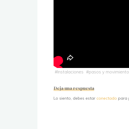
#
Instalaciones
#
pasos y movimient
Deja una respuesta
Lo siento, debes estar
conectado
para p