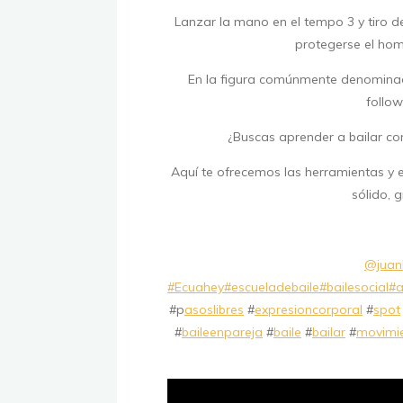
Lanzar la mano en el tempo 3 y tiro de
protegerse el homb
En la figura comúnmente denominada 
follow
¿Buscas aprender a bailar con
Aquí te ofrecemos las herramientas y e
sólido, g
@juanl
#Ecuahey
#escueladebaile
#bailesocial
#a
#p
asoslibres
#
expresioncorporal
#
spot
#
baileenpareja
#
baile
#
bailar
#
movimi