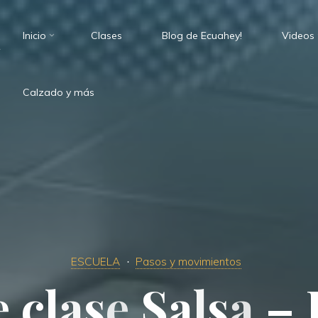
Inicio
Clases
Blog de Ecuahey!
Videos
.
Calzado y más
ESCUELA
Pasos y movimientos
e
c
l
s
a
s
e
S
a
S
l
s
a
–