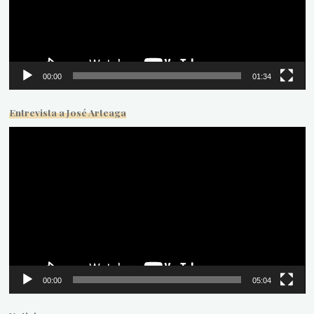
00:00
01:34
Entrevista a José Arteaga
Reproductor
de
vídeo
00:00
05:04