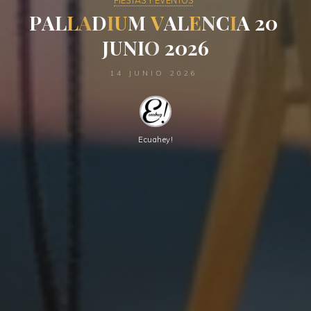
FIESTAS Y EVENTOS
P
A
L
L
A
D
I
U
M
V
A
L
E
N
C
I
A
2
0
J
U
N
I
O
2
0
2
6
14 JUNIO 2026
Ecuahey!