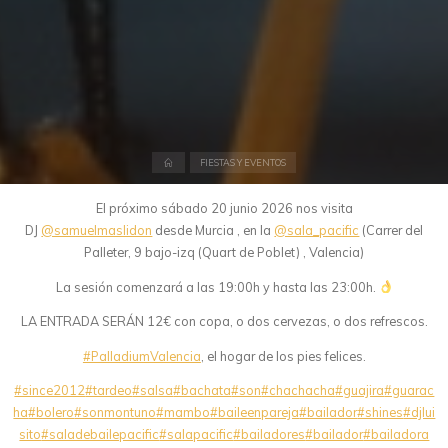
Inicio
FIESTAS Y EVENTOS
El próximo sábado 20 junio 2026 nos visita
DJ
@samuelmaslidon
desde Murcia , en la
@sala_pacific
(Carrer del
Palleter, 9 bajo-izq (Quart de Poblet) , Valencia)
La sesión comenzará a las 19:00h y hasta las 23:00h.
LA ENTRADA SERÁN 12€ con copa, o dos cervezas, o dos refrescos.
#PalladiumValencia
, el hogar de los pies felices.
#since2012
#tardeo
#salsa
#bachata
#son
#chachacha
#guajira
#guarac
ha
#bolero
#sonmontuno
#mambo
#baileenpareja
#bailador
#shines
#djlui
sito
#saladebailepacific
#salapacific
#bailadores
#bailador
#bailadora