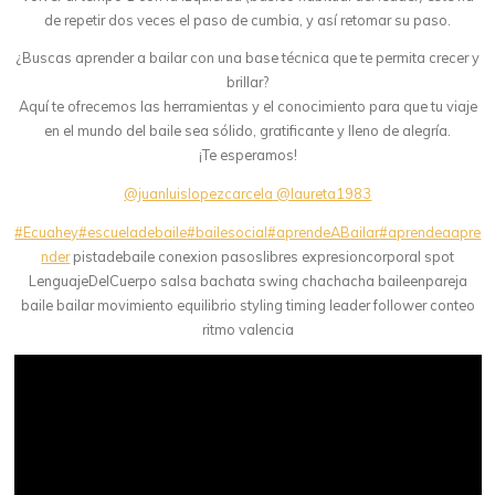
de repetir dos veces el paso de cumbia, y así retomar su paso.
¿Buscas aprender a bailar con una base técnica que te permita crecer y
brillar?
Aquí te ofrecemos las herramientas y el conocimiento para que tu viaje
en el mundo del baile sea sólido, gratificante y lleno de alegría.
¡Te esperamos!
@juanluislopezcarcela
@laureta1983
#Ecuahey
#escueladebaile
#bailesocial
#aprendeABailar
#aprendeaapre
nder
pistadebaile conexion pasoslibres expresioncorporal spot
LenguajeDelCuerpo salsa bachata swing chachacha baileenpareja
baile bailar movimiento equilibrio styling timing leader follower conteo
ritmo valencia