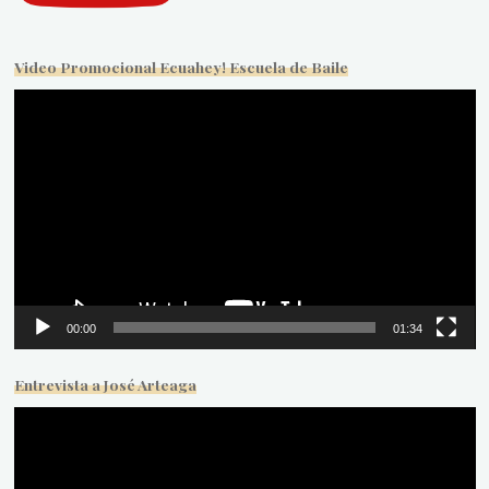
Video Promocional Ecuahey! Escuela de Baile
Reproductor
de
vídeo
00:00
01:34
Entrevista a José Arteaga
Reproductor
de
vídeo