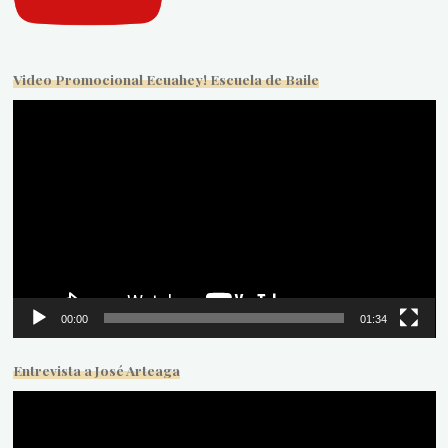
Video Promocional Ecuahey! Escuela de Baile
Reproductor
de
vídeo
00:00
01:34
Entrevista a José Arteaga
Reproductor
de
vídeo