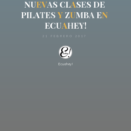
N
U
E
V
A
S
C
L
A
S
E
S
D
E
P
I
L
A
T
E
S
Y
Z
U
M
B
A
E
N
E
C
U
A
H
E
Y
!
21 FEBRERO 2017
Ecuahey!