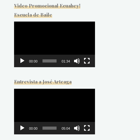
Video Promocional Ecuahey!
Escuela de Baile
Reproductor
de
vídeo
00:00
01:34
Entrevista a José Arteaga
Reproductor
de
vídeo
00:00
05:04