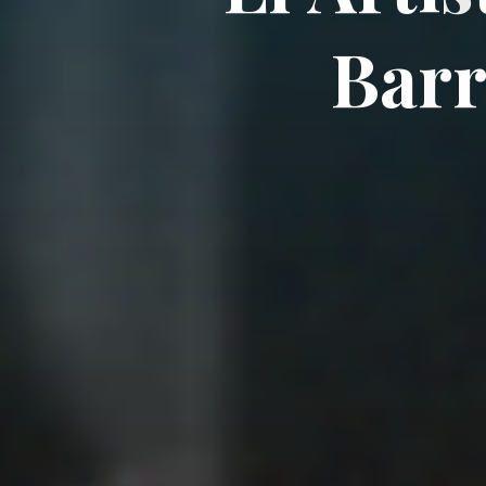
B
a
r