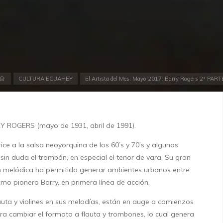
Inicio
CULTURA ECUAHEY
El Artista del Mes. Mayo 2017: Barry Rogers 2ª PART
RY ROGERS (mayo de 1931, abril de 1991).
ice a la salsa neoyorquina de los 60’s y 70’s y algunas
sin duda el trombón, en especial el tenor de vara. Su gran
ón melódica ha permitido generar ambientes urbanos entre
omo pionero Barry, en primera línea de acción.
uta y violines en sus melod
ías, están en auge a comienzos
ogra cambiar el formato a flauta y trombones, lo cual genera