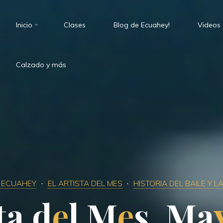
Inicio
Clases
Blog de Ecuahey!
Videos
.
Calzado y más
 ECUAHEY
EL ARTISTA DEL MES
HISTORIA DEL BAILE Y L
t
a
d
e
l
M
e
s
.
M
a