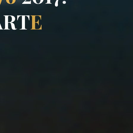
A
R
T
E