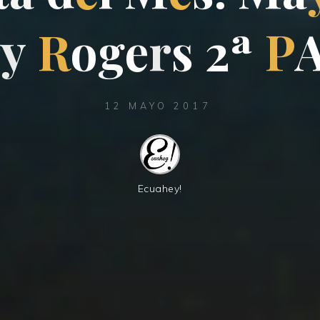
r
y
R
o
g
e
r
s
2
ª
P
12 MAYO 2017
Ecuahey!