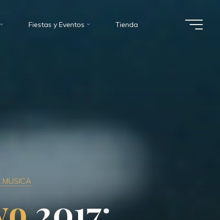
Fiestas y Eventos
Tienda
A MUSICA
y
o
2
0
1
7
: