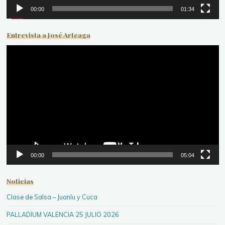
00:00
01:34
Entrevista a José Arteaga
Reproductor
de
vídeo
00:00
05:04
Noticias
Clase de Salsa – Juanlu y Cuca
PALLADIUM VALENCIA 25 JULIO 2026