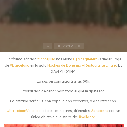
Inicio
FIESTAS Y EVENTOS
El próximo sábado
#
27dejulio
nos visita
DJ Mosquetero
(Xander Cage)
de
#
Barcelona
en la sala
Noches de Bohemia – Restaurante El Jarro
by
XAVI ALCAINA.
La sesión comenzará a las 00h.
Posibilidad de cenar para todo el que le apetezca.
La entrada serán 9€ con copa, o dos cervezas, o dos refrescos.
#
PalladiumValencia
, diferentes lugares, diferentes
#
sesiones
con un
único objetivo el disfrute del
#
bailador
.