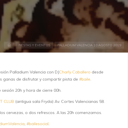
Inicio
FIESTAS Y EVENTOS
PALLADIUM VALENCIA 10 AGOSTO 2019
sión Palladium Valencia con DJ
Charly Caballero
desde
s ganas de disfrutar y compartir pista de
#
baile
.
sesión 20h y hora de cierre 00h.
T CLUB
(antigua sala Fryda) Av. Cortes Valencianas 58.
dos cervezas, o dos refrescos. A las 20h comenzamos.
diumValencia
,
#
bailesocial
.