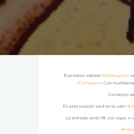
El próximo sábado
#
10deagosto
se
#
Cartagena
. Con muchísima
Comienzo de 
En esta ocasión será en la sala
NEX
La entrada serán 9€ con copa, o 
#
Palla