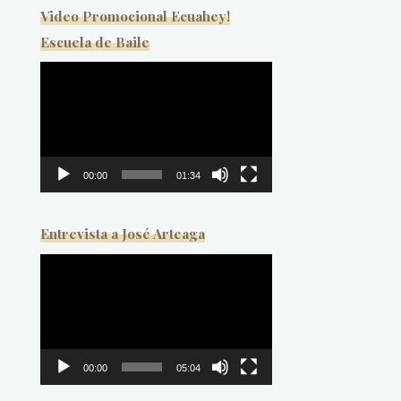
Video Promocional Ecuahey!
Escuela de Baile
Reproductor
de
vídeo
00:00
01:34
Entrevista a José Arteaga
Reproductor
de
vídeo
00:00
05:04