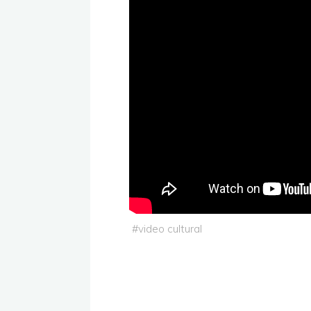
#
video cultural