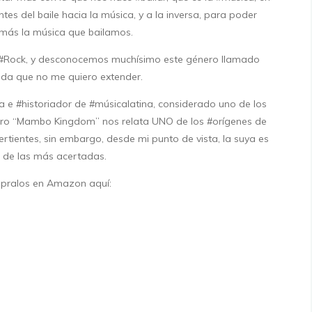
tes del baile hacia la música, y a la inversa, para poder
 más la música que bailamos.
 #Rock, y desconocemos muchísimo este género llamado
da que no me quiero extender.
ta e #historiador de #músicalatina, considerado uno de los
ibro “Mambo Kingdom” nos relata UNO de los #orígenes de
ertientes, sin embargo, desde mi punto de vista, la suya es
 de las más acertadas.
ralos en Amazon aquí: