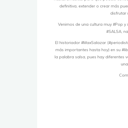
definitiva, extender o crear más puen
disfrutar
Venimos de una cultura muy #Pop y
#SALSA, na
El historiador #MaxSalazar (#periodis
más importantes hasta hoy) en su #l
la palabra salsa, pues hay diferentes v
una
Comp