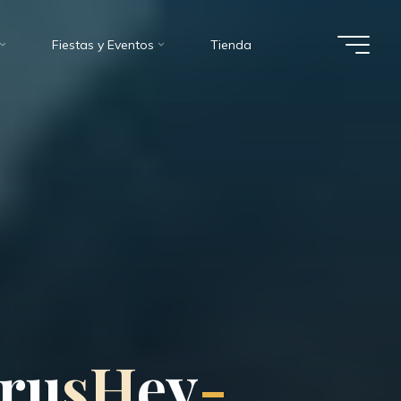
Fiestas y Eventos
Tienda
r
u
s
H
e
y
-