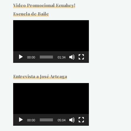
Video Promocional Ecuahey!
Escuela de Baile
Reproductor
de
vídeo
00:00
01:34
Entrevista a José Arteaga
Reproductor
de
vídeo
00:00
05:04