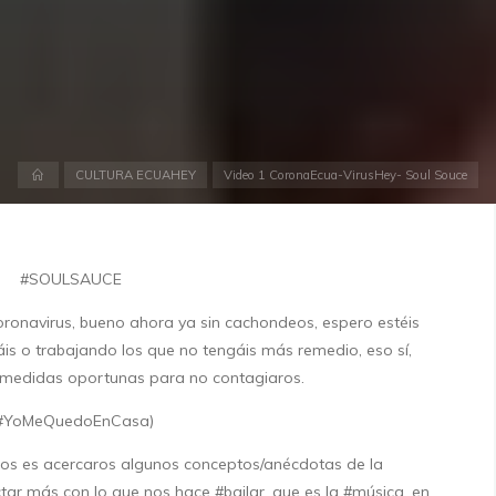
Inicio
CULTURA ECUAHEY
Video 1 CoronaEcua-VirusHey- Soul Souce
#SOULSAUCE
coronavirus, bueno ahora ya sin cachondeos, espero estéis
dáis o trabajando los que no tengáis más remedio, eso sí,
medidas oportunas para no contagiaros.
#YoMeQuedoEnCasa)
eos es acercaros algunos conceptos/anécdotas de la
ar más con lo que nos hace #bailar, que es la #música, en