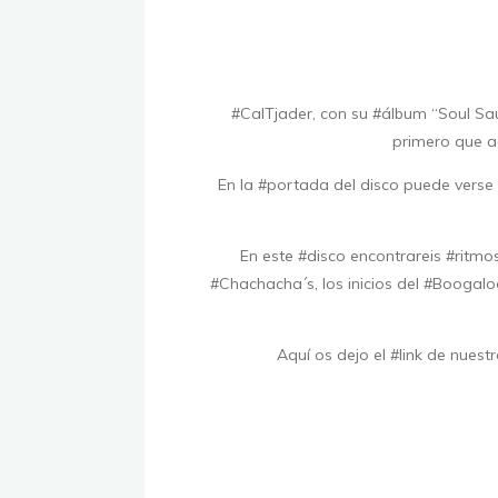
#CalTjader, con su #álbum “Soul Sauc
primero que a
En la #portada del disco puede verse 
En este #disco encontrareis #ritmo
#Chachacha´s, los inicios del #Boogal
Aquí os dejo el #link de nues