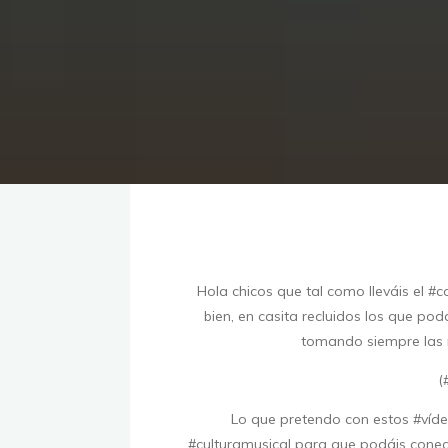
Hola chicos que tal como lleváis el #
bien, en casita recluidos los que po
tomando siempre las 
(
Lo que pretendo con estos #víd
#culturamusical para que podáis conect