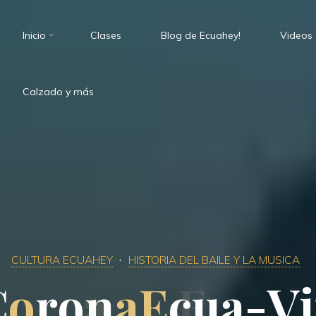
Inicio
Clases
Blog de Ecuahey!
Videos
.
Calzado y más
CULTURA ECUAHEY
HISTORIA DEL BAILE Y LA MUSICA
C
o
o
r
o
n
a
a
E
E
c
u
a
-
V
i