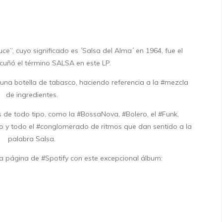
e”, cuyo significado es ´Salsa del Alma´ en 1964, fue el
cuñó el término SALSA en este LP.
una botella de tabasco, haciendo referencia a la #mezcla
de ingredientes.
s de todo tipo, como la #BossaNova, #Bolero, el #Funk,
oo y todo el #conglomerado de ritmos que dan sentido a la
palabra Salsa.
tra página de #Spotify con este excepcional álbum: