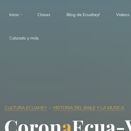
Inicio
Clases
Blog de Ecuahey!
Videos
.
Calzado y más
CULTURA ECUAHEY
HISTORIA DEL BAILE Y LA MUSICA
C
o
r
o
n
a
E
c
u
a
-