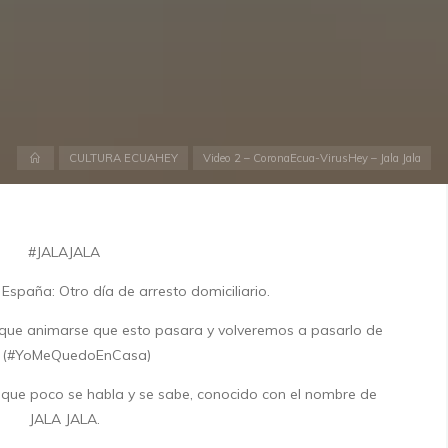
Inicio
CULTURA ECUAHEY
Video 2 – CoronaEcua-VirusHey – Jala Jala
#JALAJALA
spaña: Otro día de arresto domiciliario.
y que animarse que esto pasara y volveremos a pasarlo de
 (#YoMeQuedoEnCasa)
 que poco se habla y se sabe, conocido con el nombre de
JALA JALA.