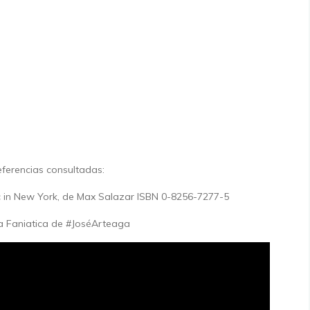
ferencias consultadas:
 in New York, de Max Salazar ISBN 0-8256-7277-5
a Faniatica de #JoséArteaga