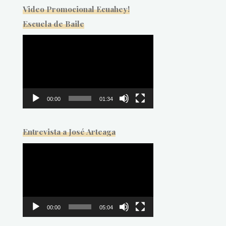
Video Promocional Ecuahey!
Escuela de Baile
Reproductor
de
vídeo
00:00
01:34
Entrevista a José Arteaga
Reproductor
de
vídeo
00:00
05:04