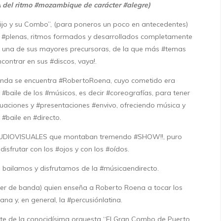
 del ritmo #moza
mbique de carácter #alegre)
jo y su Combo”, (para poneros un poco en antecedentes)
 #plenas, ritmos formados y desarrollados completamente
a una de sus mayores precursoras, de la que más #temas
contrar en sus #discos, vaya!.
anda se encuentra #RobertoRoena, cuyo cometido era
l #baile de los #músicos, es decir #coreografías, para tener
uaciones y #presentaciones #envivo, ofreciendo música y
#baile en #directo.
#AUDIOVISUALES que montaban tremendo #SHOW!!, puro
disfrutar con los #ojos y con los #oídos.
 bailamos y disfrutamos de la #músicaendirecto.
íder de banda) quien enseña a Roberto Roena a tocar los
na y, en general, la #percusiónlatina.
te de la conocidísima orquesta “El Gran Combo de Puerto