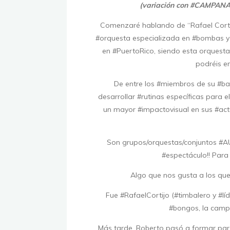
(variación con #CAMPANA
Comenzaré hablando de “Rafael Corti
#orquesta especializada en #bombas y
en #PuertoRico, siendo esta orquest
podréis en
De entre los #miembros de su #b
desarrollar #rutinas específicas para e
un mayor #impactovisual en sus #act
Son grupos/orquestas/conjuntos 
#espectáculo!! Para 
Algo que nos gusta a los que
Fue #RafaelCortijo (#timbalero y #l
#bongos, la campa
Más tarde, Roberto pasó a formar par