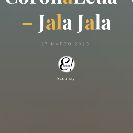
–
J
a
l
a
J
a
l
a
17 MARZO 2020
Ecuahey!