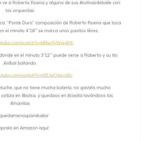
e ve a Roberto Roena y alguna de sus #rutinasdebaile con
las orquestas:
frica, “Ponte Duro” composición de Roberto Roena que toca
n el minuto 4´18´´ se marca unos pasitos libres.
outube.com/watch?v=M9wQWpjp4FE
onde en el minuto 3´12´´ puede verse a Roberto y su tío
Aníbal bailando.
outube.com/watch?v=4ZUwO4eosBc
eluche, que no tiene mucha batería, no gastéis mucho
 cotiza en #bolsa, y quedaos en #casita lavándoos las
#manitas
quedamenosparabailar
pralo en Amazon aquí: