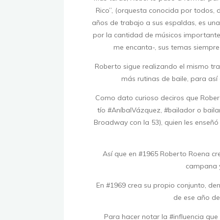
Rico”, (orquesta conocida por todos,
años de trabajo a sus espaldas, es una 
por la cantidad de músicos importante
me encanta-, sus temas siempre t
Roberto sigue realizando el mismo tr
más rutinas de baile, para así
Como dato curioso deciros que Robert
tío #AníbalVázquez, #bailador o baila
Broadway con la 53), quien les enseñó 
Así que en #1965 Roberto Roena crea
campana y 
En #1969 crea su propio conjunto, de
de ese año de
Para hacer notar la #influencia que