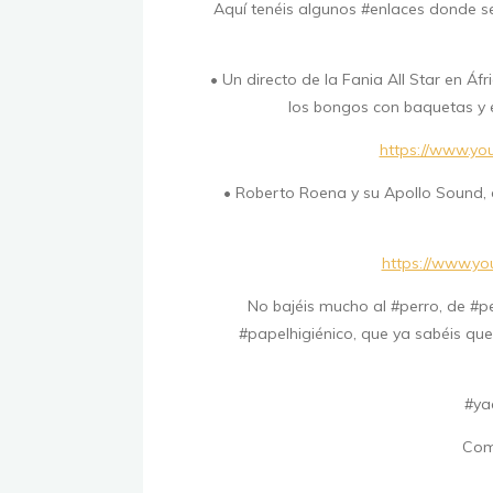
Aquí tenéis algunos #enlaces donde s
• Un directo de la Fania All Star en Á
los bongos con baquetas y e
https://www.y
• Roberto Roena y su Apollo Sound, d
https://www.y
No bajéis mucho al #perro, de #p
#papelhigiénico, que ya sabéis que
#ya
Com