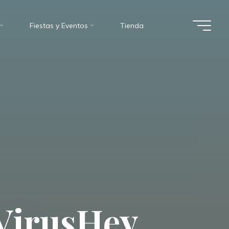
Fiestas y Eventos
Tienda
V
i
r
u
s
H
e
y