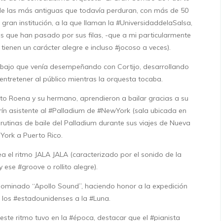
 de las más antiguas que todavía perduran, con más de 50
gran institución, a la que llaman la #UniversidaddelaSalsa,
s que han pasado por sus filas, -que a mi particularmente
ienen un carácter alegre e incluso #jocoso a veces).
abajo que venía desempeñando con Cortijo, desarrollando
 entretener al público mientras la orquesta tocaba.
o Roena y su hermano, aprendieron a bailar gracias a su
rín asistente al #Palladium de #NewYork (sala ubicada en
rutinas de baile del Palladium durante sus viajes de Nueva
York a Puerto Rico.
 el ritmo JALA JALA (caracterizado por el sonido de la
ese #groove o rollito alegre).
nominado “Apollo Sound”, haciendo honor a la expedición
 los #estadounidenses a la #Luna.
 este ritmo tuvo en la #época, destacar que el #pianista