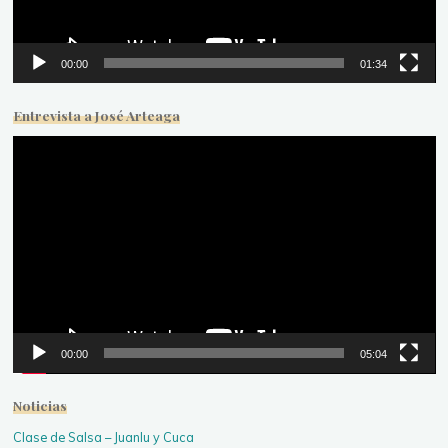
00:00
01:34
Entrevista a José Arteaga
Reproductor
de
vídeo
00:00
05:04
Noticias
Clase de Salsa – Juanlu y Cuca