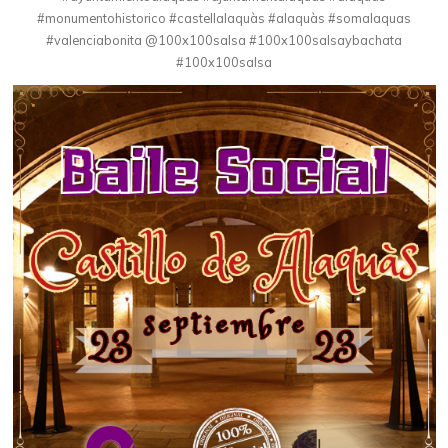
#monumentohistorico #castellalaquàs #alaquàs #somalaquas
#valenciabonita @100x100salsa #100x100salsaybachata
#100x100salsa