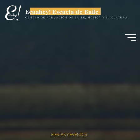
Saltar
al
Ecuahey! Escuela de Baile
contenido
CENTRO DE FORMACIÓN DE BAILE, MÚSICA Y SU CULTURA.
FIESTAS Y EVENTOS