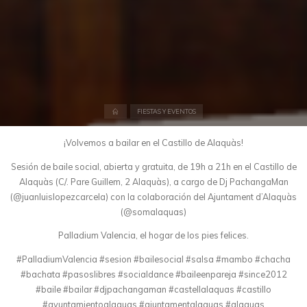
Inicio
FIESTAS Y EVENTOS
¡Volvemos a bailar en el Castillo de Alaquàs!
Sesión de baile social, abierta y gratuita, de 19h a 21h en el Castillo de
Alaquàs (C/. Pare Guillem, 2 Alaquàs), a cargo de Dj PachangaMan
(@juanluislopezcarcela) con la colaboración del Ajuntament d’Alaquàs
(@somalaquas)
Palladium Valencia, el hogar de los pies felices.
#PalladiumValencia #sesion #bailesocial #salsa #mambo #chacha
#bachata #pasoslibres #socialdance #baileenpareja #since2012
#baile #bailar #djpachangaman #castellalaquas #castillo
#ayuntamientoalaquas #ajuntamentalaquas #alaquas