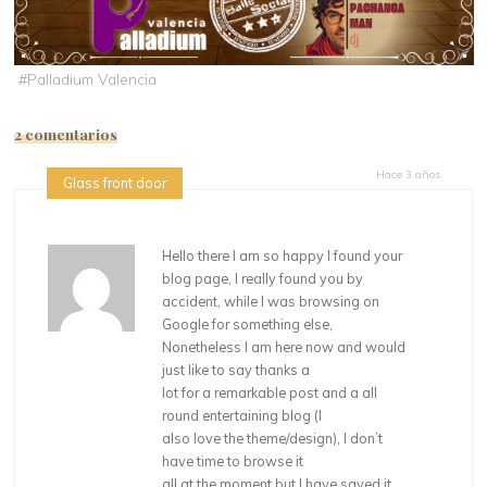
#
Palladium Valencia
2 comentarios
Hace 3 años
Glass front door
Hello there I am so happy I found your
blog page, I really found you by
accident, while I was browsing on
Google for something else,
Nonetheless I am here now and would
just like to say thanks a
lot for a remarkable post and a all
round entertaining blog (I
also love the theme/design), I don’t
have time to browse it
all at the moment but I have saved it