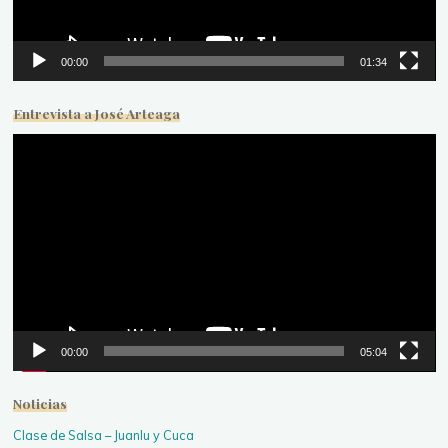
00:00
01:34
Entrevista a José Arteaga
Reproductor
de
vídeo
00:00
05:04
Noticias
Clase de Salsa – Juanlu y Cuca