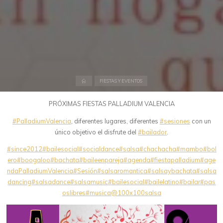
Inicio
FIESTAS Y EVENTOS
PRÓXIMAS FIESTAS PALLADIUM VALENCIA
#PalladiumValencia
, diferentes lugares, diferentes
#sesiones
con un
único objetivo el disfrute del
#bailador
.
#since2012
#bailesocial
#socialdance
#salsa
#chachacha
#mambo
#bol
ero
#boogaloo
#bachata
#baileenpareja
#agenda
#fiestapalladium
#age
ndaPalladiumValencia
#Sesión
#salsaromantica
#salsaybachata
#salsa
dancing
#salsadance
#salsamusic
#bailesocial
#bailelatino
#bailar
#pas
oslibres
#musica
@100x100salsa